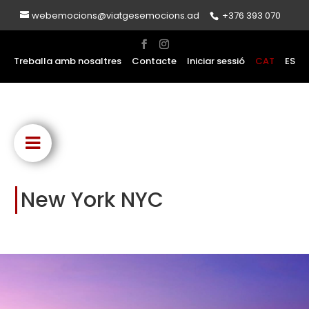
webemocions@viatgesemocions.ad
+376 393 070
Treballa amb nosaltres
Contacte
Iniciar sessió
CAT
ES
New York NYC